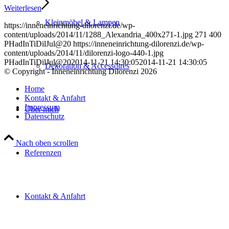
Weiterlesen
Kleinmöbel & Lampen
https://inneneinrichtung-dilorenzi.de/wp-
content/uploads/2014/11/1288_Alexandria_400x271-1.jpg
271
400
PHadInTiDilJul@20
https://inneneinrichtung-dilorenzi.de/wp-
content/uploads/2014/11/dilorenzi-logo-440-1.jpg
PHadInTiDilJul@20
2014-11-21 14:30:05
2014-11-21 14:30:05
Dekoration & Accessoires
© Copyright - Inneneinrichtung Dilorenzi 2026
Home
Kontakt & Anfahrt
Impressum
Über mich
Datenschutz
Nach oben scrollen
Referenzen
Kontakt & Anfahrt