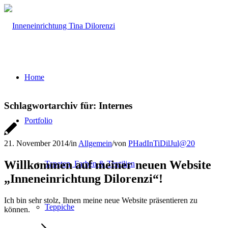
Home
Schlagwortarchiv für:
Internes
Portfolio
21. November 2014
/
in
Allgemein
/
von
PHadInTiDilJul@20
Willkommen auf meiner neuen Website
Tapeten, Farben & Textilien
„Inneneinrichtung Dilorenzi“!
Ich bin sehr stolz, Ihnen meine neue Website präsentieren zu
Teppiche
können.