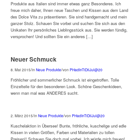
Produkte aus Italien sind immer etwas ganz Besonderes. Ich
freue mich daher, Ihnen neue Taschen und Kissen aus dem Land
des Dolce Vita zu präsentieren. Sie sind handgemacht und mein
ganzer Stolz. Schauen Sie vorbei und suchen Sie sich aus den
Unikaten Ihr persönliches Lieblingsstück aus. Sie werden fündig,
versprochen! Und sollten Sie ein anderes […]
Neuer Schmuck
/
/
8. Mai 2015
in
Neue Produkte
von
PHadInTiDilJul@20
Fröhlicher und sommerlicher Schmuck ist eingetroffen. Tolle
Einzelteile für den besonderen Look. Schöne Geschenkideen,
wenn man mal was ANDERES sucht.
/
/
2. März 2015
in
Neue Produkte
von
PHadInTiDilJul@20
Kuschelaktion in Übersee! Bunte, fröhliche, kuschelige und edle
Kissen in vielen Größen, Farben und Materialien zu tollen
Preisen!! Schauen Sie doch mal vorbei. Ich würde mich freuen!