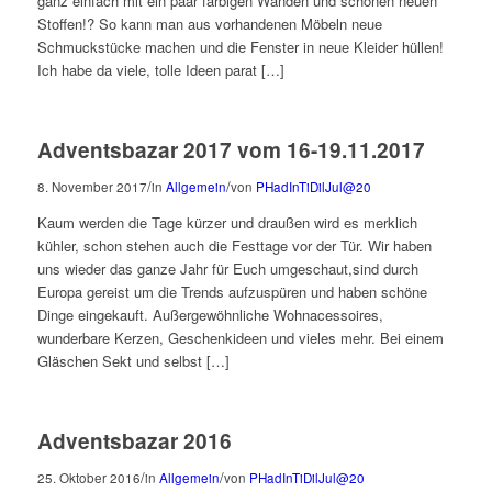
ganz einfach mit ein paar farbigen Wänden und schönen neuen
Stoffen!? So kann man aus vorhandenen Möbeln neue
Schmuckstücke machen und die Fenster in neue Kleider hüllen!
Ich habe da viele, tolle Ideen parat […]
Adventsbazar 2017 vom 16-19.11.2017
/
/
8. November 2017
in
Allgemein
von
PHadInTiDilJul@20
Kaum werden die Tage kürzer und draußen wird es merklich
kühler, schon stehen auch die Festtage vor der Tür. Wir haben
uns wieder das ganze Jahr für Euch umgeschaut,sind durch
Europa gereist um die Trends aufzuspüren und haben schöne
Dinge eingekauft. Außergewöhnliche Wohnacessoires,
wunderbare Kerzen, Geschenkideen und vieles mehr. Bei einem
Gläschen Sekt und selbst […]
Adventsbazar 2016
/
/
25. Oktober 2016
in
Allgemein
von
PHadInTiDilJul@20