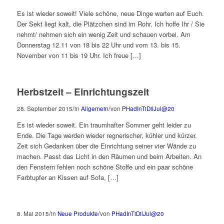
Es ist wieder soweit! Viele schöne, neue Dinge warten auf Euch.
Der Sekt liegt kalt, die Plätzchen sind im Rohr. Ich hoffe Ihr / Sie
nehmt/ nehmen sich ein wenig Zeit und schauen vorbei. Am
Donnerstag 12.11 von 18 bis 22 Uhr und vom 13. bis 15.
November von 11 bis 19 Uhr. Ich freue […]
Herbstzeit – Einrichtungszeit
/
/
28. September 2015
in
Allgemein
von
PHadInTiDilJul@20
Es ist wieder soweit. Ein traumhafter Sommer geht leider zu
Ende. Die Tage werden wieder regnerischer, kühler und kürzer.
Zeit sich Gedanken über die Einrichtung seiner vier Wände zu
machen. Passt das Licht in den Räumen und beim Arbeiten. An
den Fenstern fehlen noch schöne Stoffe und ein paar schöne
Farbtupfer an Kissen auf Sofa, […]
/
/
8. Mai 2015
in
Neue Produkte
von
PHadInTiDilJul@20