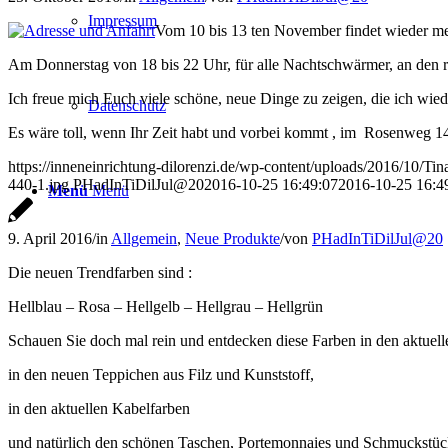
Impressum
Vom 10 bis 13 ten November findet wieder mein
Am Donnerstag von 18 bis 22 Uhr, für alle Nachtschwärmer, an den r
Ich freue mich Euch viele schöne, neue Dinge zu zeigen, die ich wied
Datenschutz
Es wäre toll, wenn Ihr Zeit habt und vorbei kommt , im Rosenweg 14
https://inneneinrichtung-dilorenzi.de/wp-content/uploads/2016/10/Ti
440-1.jpg
PHadInTiDilJul@20
2016-10-25 16:49:07
2016-10-25 16:4
Menü
Menü
9. April 2016
/
in
Allgemein
,
Neue Produkte
/
von
PHadInTiDilJul@20
Die neuen Trendfarben sind :
Hellblau – Rosa – Hellgelb – Hellgrau – Hellgrün
Schauen Sie doch mal rein und entdecken diese Farben in den aktuelle
in den neuen Teppichen aus Filz und Kunststoff,
in den aktuellen Kabelfarben
und natürlich den schönen Taschen, Portemonnaies und Schmuckstüc