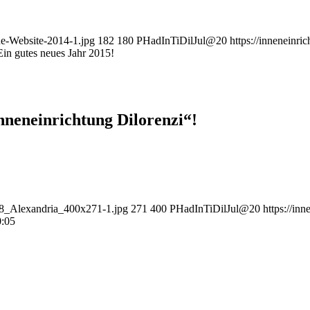
ue-Website-2014-1.jpg
182
180
PHadInTiDilJul@20
https://inneneinri
Ein gutes neues Jahr 2015!
neneinrichtung Dilorenzi“!
288_Alexandria_400x271-1.jpg
271
400
PHadInTiDilJul@20
https://in
0:05