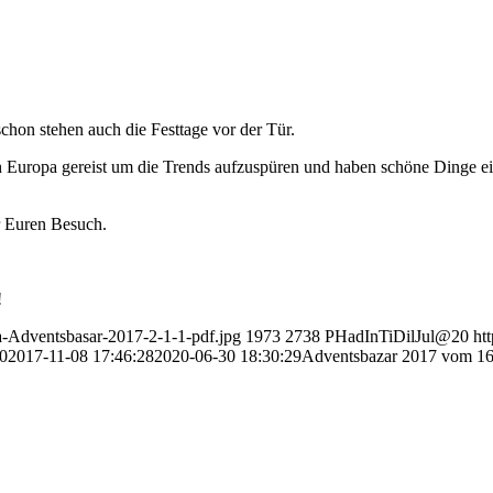
hon stehen auch die Festtage vor der Tür.
h Europa gereist um die Trends aufzuspüren und haben schöne Dinge 
r Euren Besuch.
!
na-Adventsbasar-2017-2-1-1-pdf.jpg
1973
2738
PHadInTiDilJul@20
ht
0
2017-11-08 17:46:28
2020-06-30 18:30:29
Adventsbazar 2017 vom 16