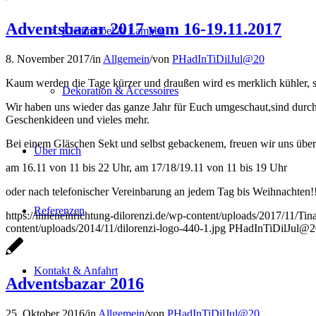
Adventsbazar 2017 vom 16-19.11.2017
Kleinmöbel & Lampen
8. November 2017
/
in
Allgemein
/
von
PHadInTiDilJul@20
Kaum werden die Tage kürzer und draußen wird es merklich kühler, sc
Dekoration & Accessoires
Wir haben uns wieder das ganze Jahr für Euch umgeschaut,sind durc
Geschenkideen und vieles mehr.
Bei einem Gläschen Sekt und selbst gebackenem, freuen wir uns übe
Über mich
am 16.11 von 11 bis 22 Uhr, am 17/18/19.11 von 11 bis 19 Uhr
oder nach telefonischer Vereinbarung an jedem Tag bis Weihnachten!
Referenzen
https://inneneinrichtung-dilorenzi.de/wp-content/uploads/2017/11/Ti
content/uploads/2014/11/dilorenzi-logo-440-1.jpg
PHadInTiDilJul@2
Kontakt & Anfahrt
Adventsbazar 2016
25. Oktober 2016
/
in
Allgemein
/
von
PHadInTiDilJul@20