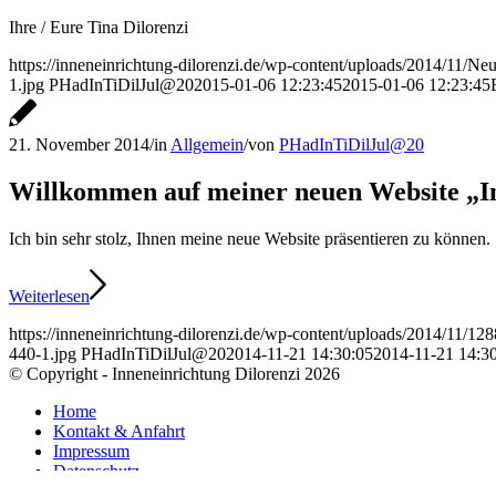
Ihre / Eure Tina Dilorenzi
https://inneneinrichtung-dilorenzi.de/wp-content/uploads/2014/11/Ne
1.jpg
PHadInTiDilJul@20
2015-01-06 12:23:45
2015-01-06 12:23:45
21. November 2014
/
in
Allgemein
/
von
PHadInTiDilJul@20
Willkommen auf meiner neuen Website „In
Ich bin sehr stolz, Ihnen meine neue Website präsentieren zu können.
Weiterlesen
https://inneneinrichtung-dilorenzi.de/wp-content/uploads/2014/11/1
440-1.jpg
PHadInTiDilJul@20
2014-11-21 14:30:05
2014-11-21 14:3
© Copyright - Inneneinrichtung Dilorenzi 2026
Home
Kontakt & Anfahrt
Impressum
Datenschutz