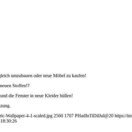
 gleich umzubauen oder neue Möbel zu kaufen!
neuen Stoffen!?
 die Fenster in neue Kleider hüllen!
tzung.
ric-Wallpaper-4-1-scaled.jpg
2560
1707
PHadInTiDilJul@20
https://i
 18:30:26