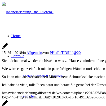
Home
15. Mai 2018
/
in
Allgemein
/
von
PHadInTiDilJul@20
Portfolio
Sie möchten mal wieder ein bisschen was zu Hause verändern, ohne
Wie wäre es ganz einfach mit ein paar farbigen Wänden und schönen 
Tapeten, Farben & Textilien
So kann man aus vorhandenen Möbeln neue Schmuckstücke machen und
Ich habe da viele, tolle Ideen parat und berate Sie gerne bei der Umse
https://inneneinrichtung-dilorenzi.de/wp-content/uploads/2018/05/Fab
Teppiche
logo-440-1.jpg
PHadInTiDilJul@20
2018-05-15 10:49:13
2020-06-30