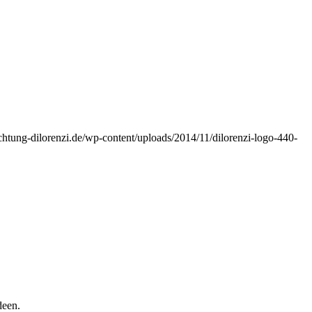
ichtung-dilorenzi.de/wp-content/uploads/2014/11/dilorenzi-logo-440-
deen.