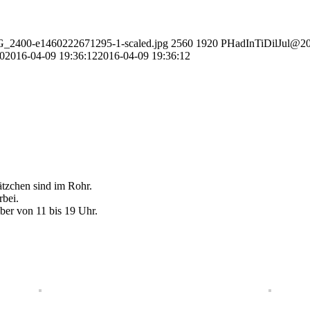
IMG_2400-e1460222671295-1-scaled.jpg
2560
1920
PHadInTiDilJul@2
0
2016-04-09 19:36:12
2016-04-09 19:36:12
ätzchen sind im Rohr.
rbei.
er von 11 bis 19 Uhr.