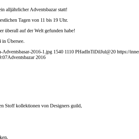
 alljährlicher Adventsbazar statt!
estlichen Tagen von 11 bis 19 Uhr.
er überall auf der Welt gefunden habe!
 in Übersee.
na-Adventsbasar-2016-1.jpg
1540
1110
PHadInTiDilJul@20
https://inn
9:07
Adventsbazar 2016
n Stoff kollektionen von Designers guild,
ken.