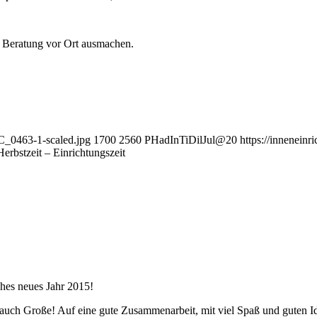
u Beratung vor Ort ausmachen.
SC_0463-1-scaled.jpg
1700
2560
PHadInTiDilJul@20
https://inneneinr
Herbstzeit – Einrichtungszeit
ches neues Jahr 2015!
nd auch Große! Auf eine gute Zusammenarbeit, mit viel Spaß und guten I